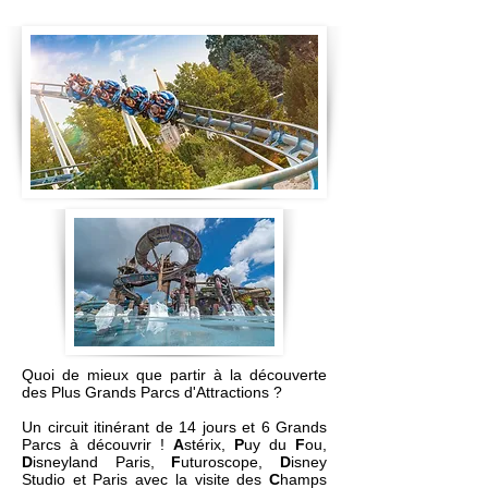
Quoi de mieux que partir à la découverte
des Plus Grands Parcs d'Attractions ?
Un circuit itinérant de 14 jours et 6 Grands
Parcs à découvrir !
A
stérix,
P
uy du
F
ou,
D
isneyland Paris,
F
uturoscope,
D
isney
Studio et Paris avec la visite des
C
hamps