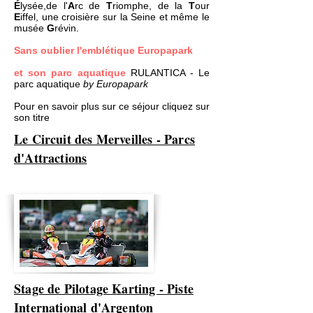
É
lysée,de l'
A
rc de
T
riomphe, de la
T
our
E
iffel, une croisière sur la Seine et même le
musée
G
révin.
Sans oublier l'emblétique Europapark
et son parc aquatique
RULANTICA - Le
parc aquatique
by Europapark
Pour en savoir plus sur ce séjour cliquez sur
son titre
Le Circuit des Merveilles - Parcs
d'Attractions
Stage de Pilotage Karting - Piste
International d'Argenton