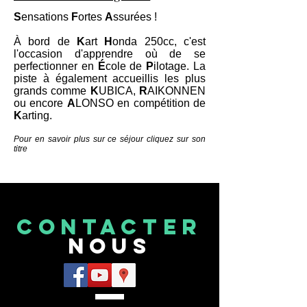
S
ensations
F
ortes
A
ssurées !
À bord de
K
art
H
onda 250cc, c'est
l'occasion d'apprendre où de se
perfectionner en
É
cole de
P
ilotage. La
piste à également accueillis les plus
grands comme
K
UBICA,
R
AIKONNEN
ou encore
A
LONSO en compétition de
K
arting.
Pour en savoir plus sur ce séjour cliquez sur son
titre
CONTACTEr
NOUS