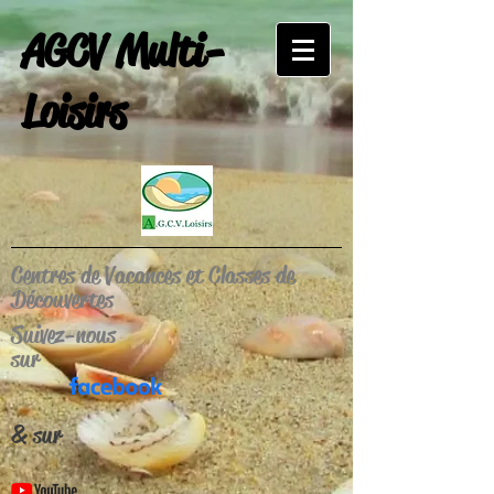
AGCV Multi-
Loisirs
Centres de Vacances et Classes de
Découvertes
Suivez-nous
sur
& sur