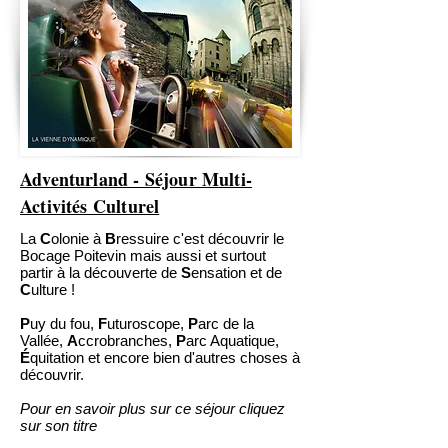
Adventurland - Séjour Multi-
Activités Culturel
La
C
olonie à
B
ressuire c'est découvrir le
Bocage Poitevin mais aussi et surtout
partir à la découverte de
S
ensation et de
C
ulture !
P
uy du fou,
F
uturoscope,
P
arc de la
Vallée,
A
ccrobranches,
P
arc Aquatique,
É
quitation et encore bien d'autres choses à
découvrir.
Pour en savoir plus sur ce séjour cliquez
sur son titre