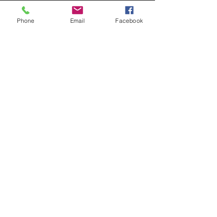
Phone
Email
Facebook
HORAIRE
S
d'ouver
ture
Lundi au Vendredi :
08.00 - 19.00
Samedi :
10.00 - 17.00
Dimanche :
13.30 - 16.30
Site mis à jour le 26 novembre 2025 à 19:02 par
Rémi - Administrateur réseau